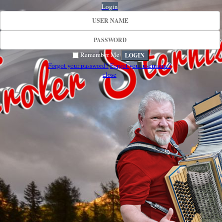
Login
Remember Me
Forgot your password?
Forgot your username?
close