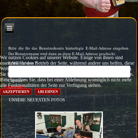
Bitte die für das Benutzerkonto hinterlegte E-Mail-Adresse eingeben.
Der Benutzername wird dann an diese E-Mail-Adresse geschickt.
Wir nutzen Cookies auf unserer Website. Einige von ihnen sind
E-Mail-Adresse
*
essenziell für den Betrieb der Seite, während andere uns helfen, diese
Website und die Nutzererfahrung zu verbessern (Tracking Cookies).
Sie können selbst entscheiden, ob Sie die Cookies zulassen möchten.
Bitte beachten Sie, dass bei einer Ablehnung womöglich nicht mehr
Captcha
*
alle Funktionalitäten der Seite zur Verfügung stehen.
SENDEN
AKZEPTIEREN
ABLEHNEN
UNSERE NEUESTEN FOTOS