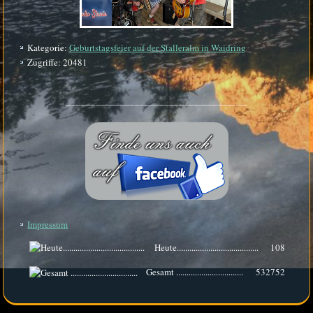
Kategorie:
Geburtstagsfeier auf der Stalleralm in Waidring
Zugriffe: 20481
_____________________________________
Impressum
Heute.......................................
108
Gesamt ................................
532752